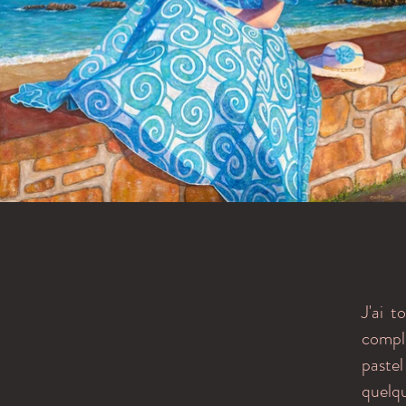
J'ai t
compl
pastel
quelqu