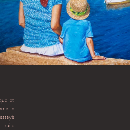
ique et
mme le
 essayé
l'huile