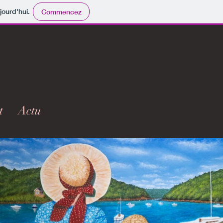
jourd'hui.
Commencez
t
Actu