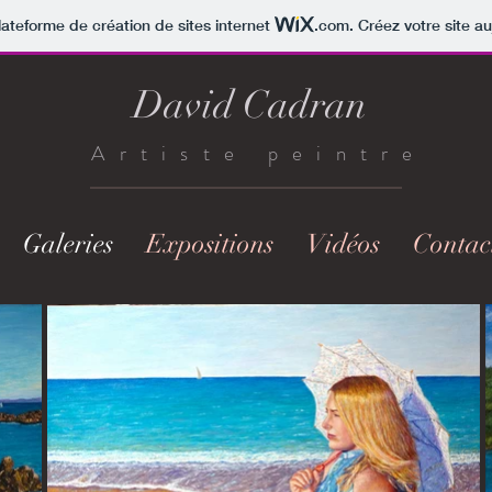
lateforme de création de sites internet
.com
. Créez votre site au
David Cadran
Artiste peintre
Galeries
Expositions
Vidéos
Contac